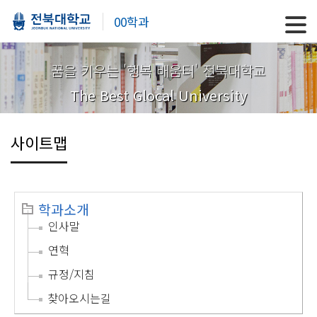
00학과
꿈을 키우는 '행복 배움터' 전북대학교
The Best Glocal University
사이트맵
학과소개
인사말
연혁
규정/지침
찾아오시는길