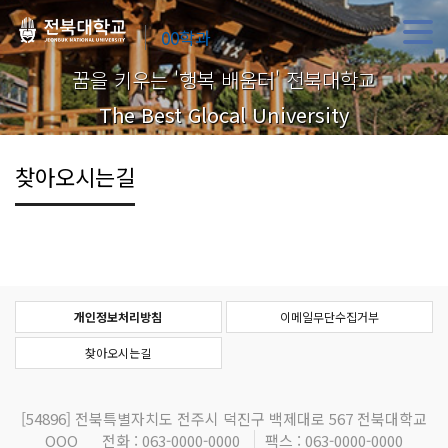
00학과
꿈을 키우는 '행복 배움터' 전북대학교
The Best Glocal University
찾아오시는길
개인정보처리방침
이메일무단수집거부
찾아오시는길
[54896]
전북특별자치도 전주시 덕진구 백제대로 567 전북대학교
OOO
전화 : 063-0000-0000
팩스 : 063-0000-0000