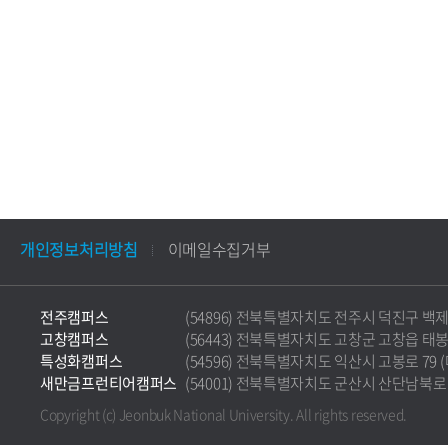
개인정보처리방침
이메일수집거부
전주캠퍼스
(54896) 전북특별자치도 전주시 덕진구 백제대로 5
고창캠퍼스
(56443) 전북특별자치도 고창군 고창읍 태봉로 36
특성화캠퍼스
(54596) 전북특별자치도 익산시 고봉로 79 (마동)
새만금프런티어캠퍼스
(54001) 전북특별자치도 군산시 산단남북로 177 
Copyright (c) Jeonbuk National University.
All rights reserved.