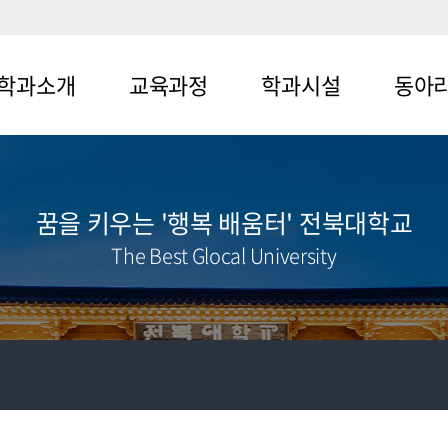
학과소개
교육과정
학과시설
동아
뉴1-1
메뉴2-1
메뉴3-1
메뉴4-1
뉴1-2
메뉴2-2
메뉴3-2
메뉴4-2
꿈을 키우는 '행복 배움터' 전북대학교
메뉴4-3
The Best Glocal University