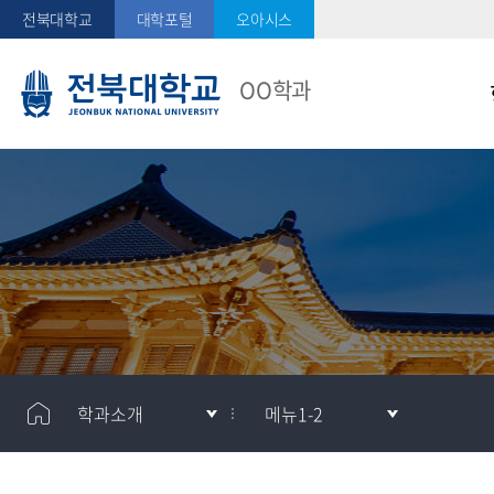
전북대학교
대학포털
오아시스
OO학과
메
메
학과소개
메뉴1-2