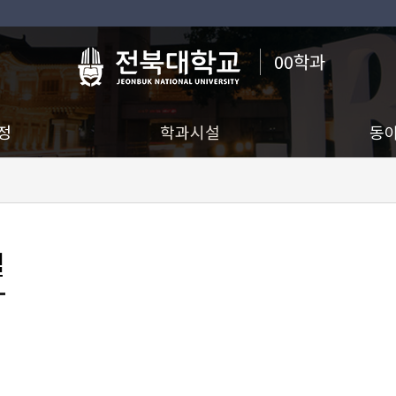
00학과
정
학과시설
동
설