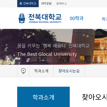
전북대학교
대학포털
오아시스
00학과
학
꿈을 키우는 '행복 배움터' 전북대학교
The Best Glocal University
학과소개
찾아오시는길
찾아오
학과소개