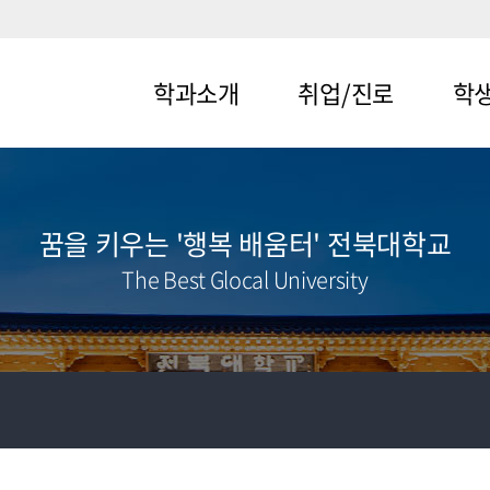
학과소개
취업/진로
학
메뉴1-1
메뉴2-1
메뉴3-
메뉴1-2
메뉴2-2
메뉴3-
꿈을 키우는 '행복 배움터' 전북대학교
The Best Glocal University