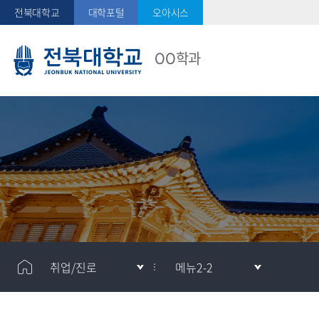
전북대학교
대학포털
오아시스
OO학과
취업/진로
메뉴2-2