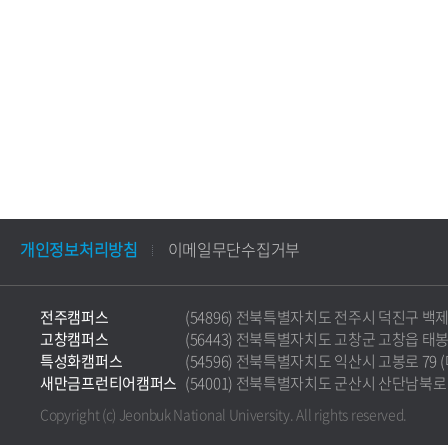
개인정보처리방침
이메일무단수집거부
전주캠퍼스
(54896) 전북특별자치도 전주시 덕진구 백제대로 5
고창캠퍼스
(56443) 전북특별자치도 고창군 고창읍 태봉로 36
특성화캠퍼스
(54596) 전북특별자치도 익산시 고봉로 79 (마동)
새만금프런티어캠퍼스
(54001) 전북특별자치도 군산시 산단남북로 177 
Copyright (c) Jeonbuk National University.
All rights reserved.