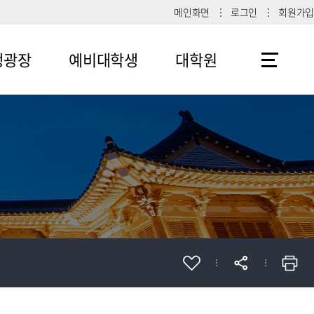
메인화면
로그인
회원가입
생광장
예비대학생
대학원
1
메뉴4-1
2
메뉴4-2
메뉴4-3