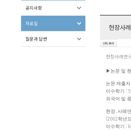
공지사항
자료실
현장사례
질문과 답변
현장사례연구
▶
논문 및 
논문 제출자
: 5
이수학기
외국어 및 
현장
․
사례연
(2002
학년도
: 6
이수학기