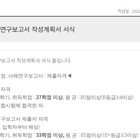
작성일
2022
연구보고서 작성계획서 서식
보고서 작성계획서 서식 올립니다
:
현장
․
사례연구보고서
제출자격
◀
 자격
,
:
27
,
: 80
(B
)
학기
취득학점
학점 이상
평 균
점이상
등급3.0이상
.
종합시험에 합격한 자
구보고서 제출자 자격
)
 입학자부터 해당
,
:
33
,
: 85
((B+
)
학기
취득학점
학점 이상
평 균
점이상
등급3.5이상