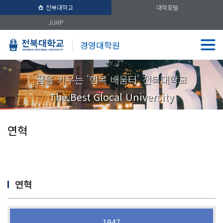
전북대학교
대학포털
JUMP
경영대학원
꿈을 키우는 '행복 배움터' 전북대학교
The Best Glocal University
연혁
연혁
1947