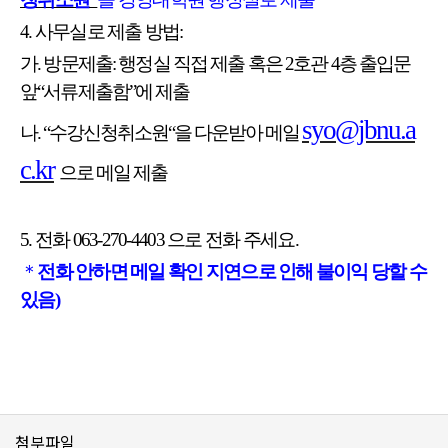
4.
사무실로 제출 방법
:
가
.
방문제출
:
행정실 직접 제출 혹은
2
호관
4
층 출입문
앞
“
서류제출함
”
에 제출
syo@jbnu.a
나
. “
수강신청취소원
“
을 다운받아 메일
c.kr
으로 메일 제출
5.
전화
063-270-4403
으로 전화 주세요
.
＊
전화 안하면 메일 확인 지연으로 인해 불이익 당할 수
있음
)
첨부파일