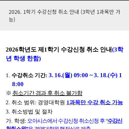
2026. 1학기 수강신청 취소 안내 (3학년 1과목만 가
능)
2026
학년도 제
1
학기 수강신청 취소 안내
(3
학
년 학생 한함
)
3. 16.(
월
) 09:00 ~ 3. 18.(
수
) 1
1.
수강취소 기간
:
8:00
※
취소기간 경과 후 취소 불가함
2.
취소 범위
:
경영대학원
1
과목만 수강 취소 가능
3.
취소방법 및 절차
가
.
학생
:
오아시스에서 수강신청 취소신청 후
“
수강신
청취소원
”
을 경영대학원 행정실로 제출