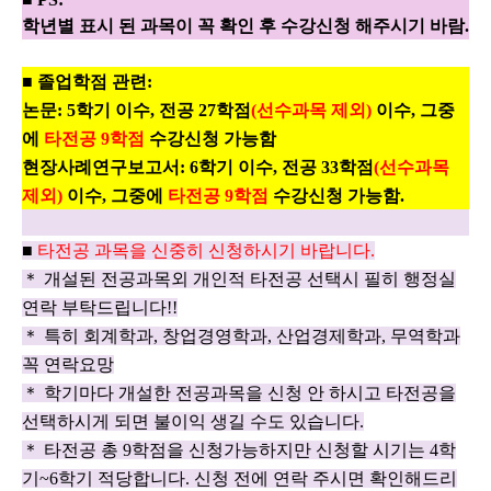
학년별 표시 된 과목이 꼭 확인 후 수강신청 해주시기 바람
.
■
졸업학점 관련
:
논문
: 5
학기 이수
,
전공
27
학점
(
선수과목 제외
)
이수
,
그중
에
타전공
9
학점
수강신청 가능함
현장사례연구보고서
: 6
학기 이수
,
전공
33
학점
(
선수과목
제외
)
이수
,
그중에
타전공
9
학점
수강신청 가능함
.
■
타전공 과목을 신중히 신청하시기 바랍니다
.
＊
개설된 전공과목외 개인적 타전공 선택시 필히 행정실
연락 부탁드립니다
!!
＊
특히 회계학과
,
창업경영학과
,
산업경제학과
,
무역학과
꼭 연락요망
＊
학기마다 개설한 전공과목을 신청 안 하시고 타전공을
선택하시게 되면 불이익 생길 수도 있습니다
.
＊
타전공 총
9
학점을 신청가능하지만 신청할 시기는
4
학
기
~6
학기 적당합니다
.
신청 전에 연락 주시면 확인해드리