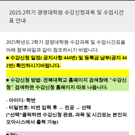
2025.2학기 경영대학원 수강신청과목 및 수업시간
표 안내
2025
학년도
2
학기 경영대학원 수강과목 및 수업시간표을
아래 첨부파일과 같이 참조하시기 바랍니다
.
■
수강신청 일정
(
공지사항
444
번
)
및 등록금 납부
(
공지
44
2
번
)
확인하시기바랍니다
.
■
수강신청 방법
:
전북대학교 홈페이지 검색창에
"
수강신
청
"
검색하면 수강신청 홈페이지 따로 나옵니다
.
-
아이디
:
학번
-
비밀번호
:
비번 입력 후
→
전공
→
선택
(“
선택
“
클릭하면 수강신청 완료
,
과목 및 시간표는 본인의
오아시스에서 출력 가능
)
■
PS: