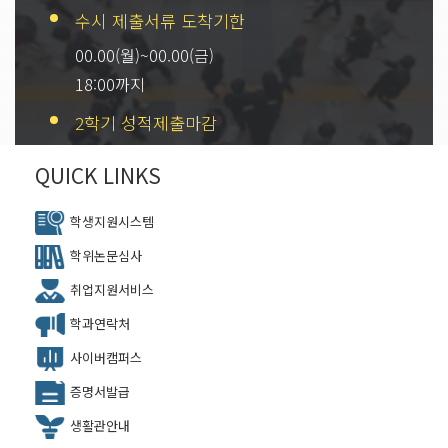
수시 제출서류 도착기한
00.00(월)~00.00(금)
18:00까지
2학기 성적제출마감
00.00(월)~00.00(금)
QUICK LINKS
18:00까지
학생지원시스템
학위논문심사
취업지원서비스
학과연락처
사이버캠퍼스
증명서발급
생활관안내